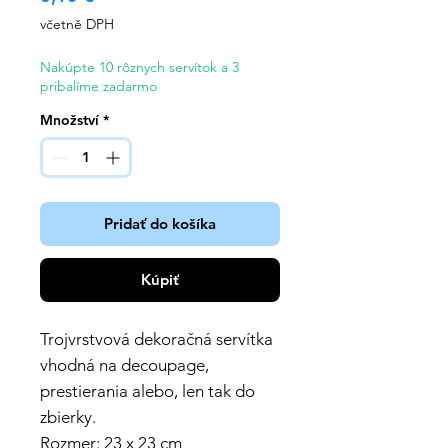
včetně DPH
Nakúpte 10 rôznych servítok a 3
pribalíme zadarmo
Množství
*
Pridať do košíka
Kúpiť
Trojvrstvová dekoračná servítka
vhodná na decoupage,
prestierania alebo, len tak do
zbierky.
Rozmer: 23 x 23 cm