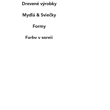
Drevené výrobky
Mydlá & Sviečky
Formy
Farby v spreji
Informácie
Predajňa pre osobný nákup
Výdajné miesto
Inšpirácia
Kreativ Blog