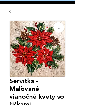
Servítka -
Maľované
vianočné kvety so
šiškami