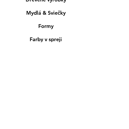
Mydlá & Sviečky
Formy
Farby v spreji
Informácie
Predajňa pre osobný nákup
Výdajné miesto
Inšpirácia
Kreativ Blog