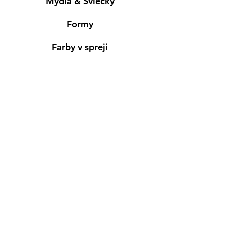
Mydlá & Sviečky
Formy
Farby v spreji
Informácie
Predajňa pre osobný nákup
Výdajné miesto
Inšpirácia
Kreativ Blog
• NOVINKY
•