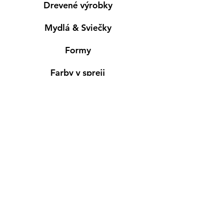
Drevené výrobky
Mydlá & Sviečky
Formy
Farby v spreji
Informácie
Predajňa pre osobný nákup
Výdajné miesto
Inšpirácia
Kreativ Blog