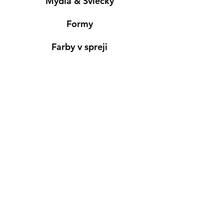
Mydlá & Sviečky
Formy
Farby v spreji
Informácie
Predajňa pre osobný nákup
Výdajné miesto
Inšpirácia
Kreativ Blog
• NOVINKY
•