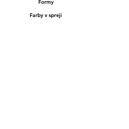
Formy
Farby v spreji
Informácie
Predajňa pre osobný nákup
Výdajné miesto
Inšpirácia
Kreativ Blog
• NOVINKY
•