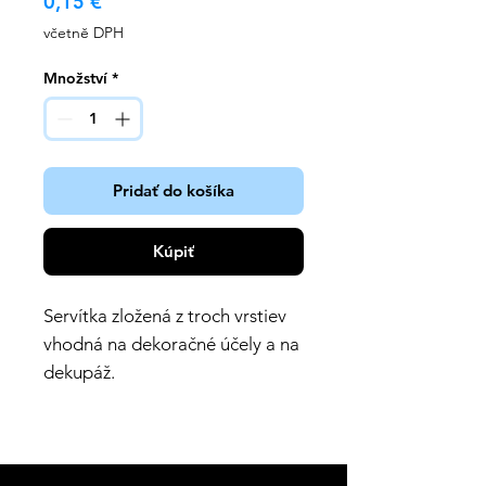
Cena
0,15 €
včetně DPH
Množství
*
Pridať do košíka
Kúpiť
Servítka zložená z troch vrstiev
vhodná na dekoračné účely a na
dekupáž.