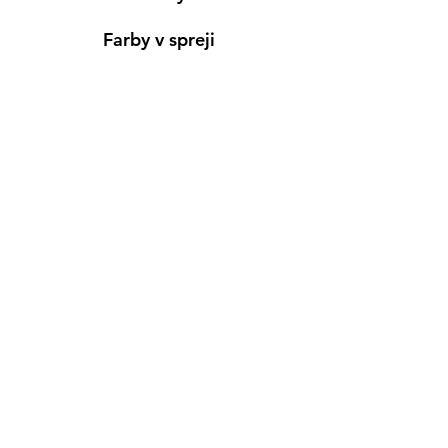
Farby v spreji
Informácie
Predajňa pre osobný nákup
Výdajné miesto
Inšpirácia
Kreativ Blog
• NOVINKY
•