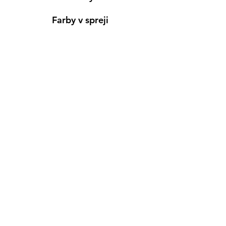
Farby v spreji
Informácie
Predajňa pre osobný nákup
Výdajné miesto
Inšpirácia
Kreativ Blog
• NOVINKY
•