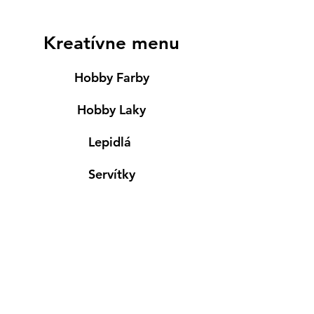
Kreatívne menu
Hobby Farby
Hobby Laky
Lepidlá
Servítky
Modelovanie
Maľovanie ma textil
Drevené výrobky
Mydlá & Sviečky