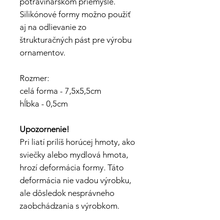
potravinárskom priemysle.
Silikónové formy možno použiť
aj na odlievanie zo
štrukturačných pást pre výrobu
ornamentov.
Rozmer:
celá forma - 7,5x5,5cm
hĺbka - 0,5cm
Upozornenie!
Pri liatí prílíš horúcej hmoty, ako
sviečky alebo mydlová hmota,
hrozí deformácia formy. Táto
deformácia nie vadou výrobku,
ale dôsledok nesprávneho
zaobchádzania s výrobkom.