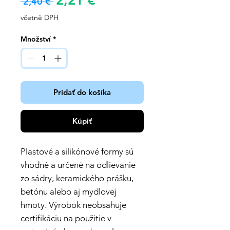
2,21 €
Běžná
 2,40 € 
cena
cena
včetně DPH
Množství
*
Pridať do košíka
Kúpiť
Plastové a silikónové formy sú
vhodné a určené na odlievanie
zo sádry, keramického prášku,
betónu alebo aj mydlovej
hmoty. Výrobok neobsahuje
certifikáciu na použitie v