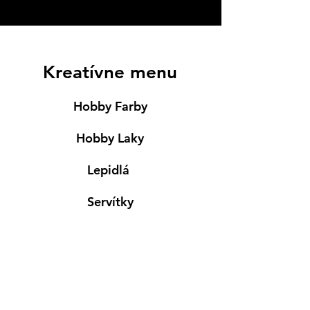
Kreatívne menu
Hobby Farby
Hobby Laky
Lepidlá
Servítky
Modelovanie
Maľovanie ma textil
Drevené výrobky