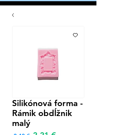
Silikónová forma -
Rámik obdĺžnik
malý
Zvýhodněná