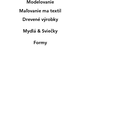
Modelovanie
Maľovanie ma textil
Drevené výrobky
Mydlá & Sviečky
Formy
Farby v spreji
Informácie
Predajňa pre osobný nákup
Výdajné miesto
Inšpirácia