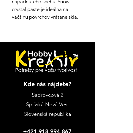
napadnutého snehu. Snow
crystal paste je ideálna na
väčšinu povrchov vrátane skla.
Kde nás nájdete?
Sadrovcová 2
Spišská Nová Ves
,
Slovenská republika
+421 918 994 867