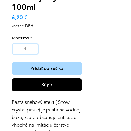
100ml
Cena
6,20 €
včetně DPH
Množství
*
Pridať do košíka
Kúpiť
Pasta snehový efekt ( Snow
crystal paste) je pasta na vodnej
báze, ktorá obsahuje glitre. Je
vhodná na imitáciu čerstvo