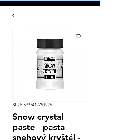
SKU: 5997412751925
Snow crystal
paste - pasta
snehový kryštál -