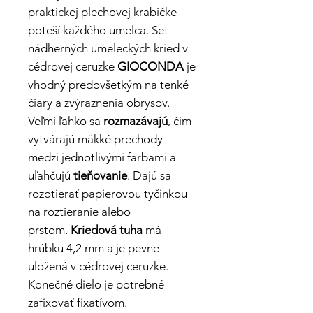
praktickej plechovej krabičke
poteší každého umelca. Set
nádherných umeleckých kried v
cédrovej ceruzke
GIOCONDA
je
vhodný predovšetkým na tenké
čiary a zvýraznenia obrysov.
Veľmi ľahko sa
rozmazávajú
, čím
vytvárajú mäkké prechody
medzi jednotlivými farbami a
uľahčujú
tieňovanie
. Dajú sa
rozotierať papierovou tyčinkou
na roztieranie alebo
prstom.
Kriedová tuha
má
hrúbku 4,2 mm a je pevne
uložená v cédrovej ceruzke.
Konečné dielo je potrebné
zafixovať fixatívom.