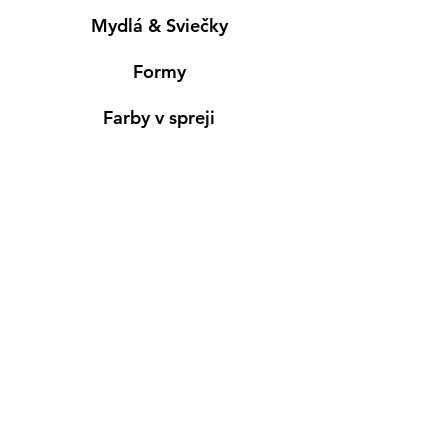
Mydlá & Sviečky
Formy
Farby v spreji
Informácie
Predajňa pre osobný nákup
Výdajné miesto
Inšpirácia
Kreativ Blog