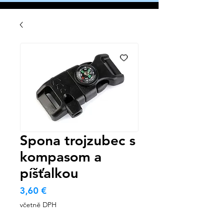
Spona trojzubec s
kompasom a
píšťalkou
Cena
3,60 €
včetně DPH