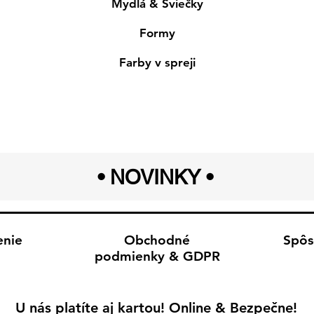
Mydlá & Sviečky
Formy
Farby v spreji
• NOVINKY
•
enie
Obchodné
Spôs
podmienky & GDPR
U nás platíte aj kartou! Online & Bezpečne!