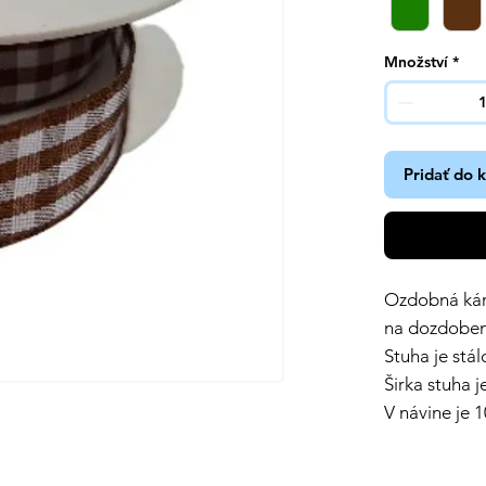
Množství
*
Pridať do 
Ozdobná káro
na dozdobeni
Stuha je stá
Širka stuha 
V návine je 