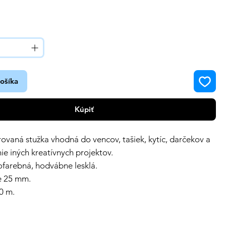
košíka
Kúpiť
vaná stužka vhodná do vencov, tašiek, kytíc, darčekov a
e iných kreatívnych projektov.
lofarebná, hodvábne lesklá.
je 25 mm.
10 m.