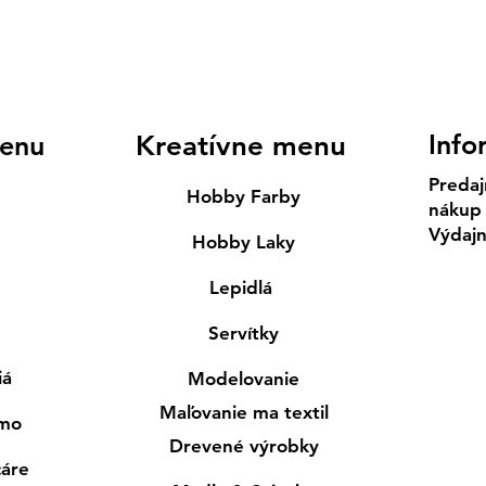
Info
enu
Kreatívne menu
Predaj
Hobby Farby
nákup
Výdaj
Hobby Laky
Lepidlá
Servítky
iá
Modelovanie
Maľovanie ma textil
smo
Drevené výrobky
cáre