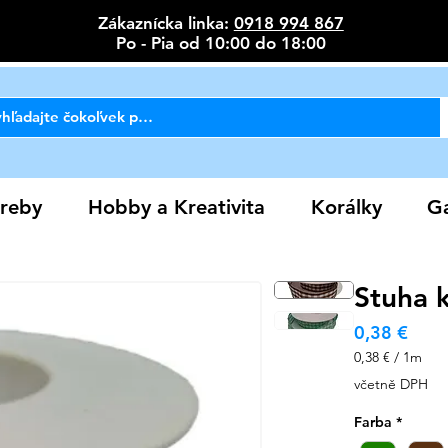
Zákaznícka linka:
0918 994 867
Po - Pia od 10:00 do 18:00
reby
Hobby a Kreativita
Korálky
Ga
Stuha 
Cen
0,38 €
0,38 €
/
1m
0,38 €
včetně DPH
za
1
Farba
*
metr