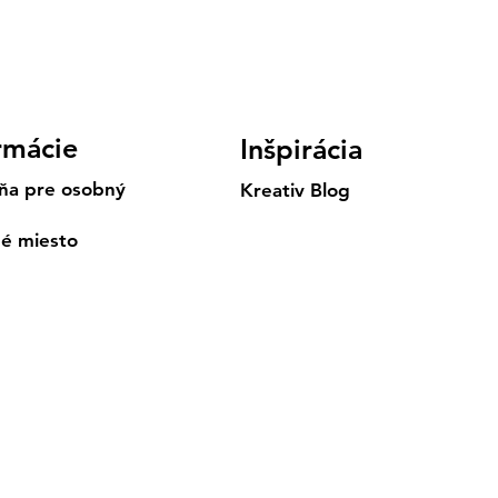
rmácie
Inšpirácia
ňa pre osobný
Kreativ Blog
né miesto