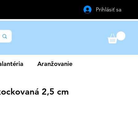
Prihlásiť sa
lantéria
Aranžovanie
kockovaná 2,5 cm
a