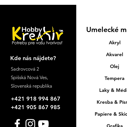
Umelecké m
Akryl
Akvarel
Kde nás nájdete?
Olej
Sadrovcová 2
Spišská Nová Ves
,
Tempera
Slovenská republika
Laky & Méd
+421 918 994 867
Kresba & Pí
+421 905 867 985
Papiere & Ski
Grafika