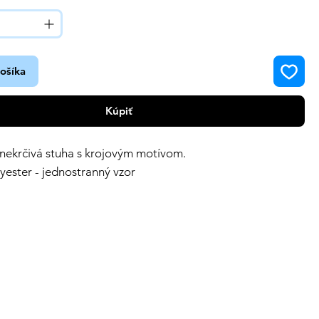
košíka
Kúpiť
nekrčivá stuha s krojovým motívom.
lyester - jednostranný vzor