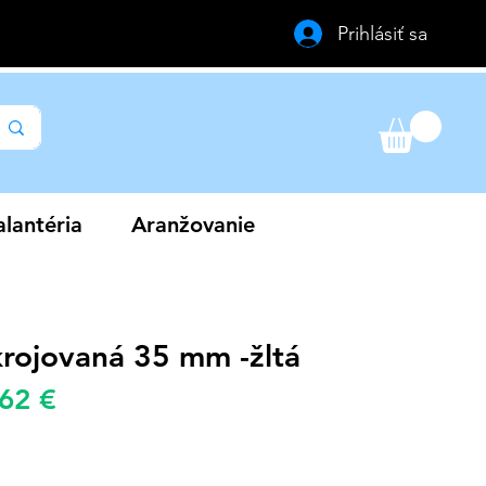
Prihlásiť sa
lantéria
Aranžovanie
krojovaná 35 mm -žltá
Zvýhodněná
,62 €
žná
cena
a