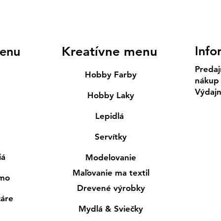
Info
enu
Kreatívne menu
Predaj
Hobby Farby
nákup
Výdaj
Hobby Laky
Lepidlá
Servítky
iá
Modelovanie
Maľovanie ma textil
smo
Drevené výrobky
cáre
Mydlá & Sviečky