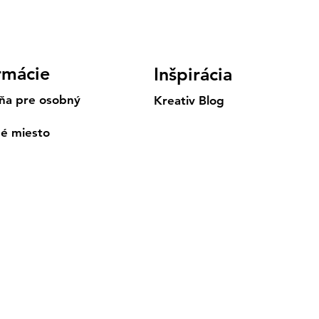
rmácie
Inšpirácia
ňa pre osobný
Kreativ Blog
né miesto