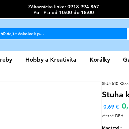
Zákaznícka linka:
0918 994 867
Po - Pia od 10:00 do 18:00
reby
Hobby a Kreativita
Korálky
Ga
SKU: 510-KS35
Stuha 
0
Bě
 0,69 € 
cen
včetně DPH
Množství
*