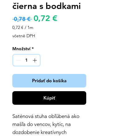
čierna s bodkami
Zvýhodněná
0,72 €
Běžná
 0,78 € 
cena
cena
0,72 €
/
1m
0,72 €
včetně DPH
za
1
Množství
*
metr
Pridať do košíka
Kúpiť
Saténová stuha obľúbená ako
mašľa do vencov, kytíc, na
dozdobenie kreatívnych