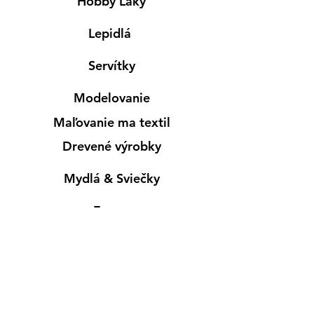
Hobby Laky
Lepidlá
Servítky
Modelovanie
Maľovanie ma textil
Drevené výrobky
Mydlá & Sviečky
Formy
Farby v spreji
Informácie