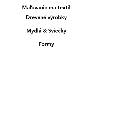
Maľovanie ma textil
Drevené výrobky
Mydlá & Sviečky
Formy
Farby v spreji
Informácie
Predajňa pre osobný nákup
Výdajné miesto
Inšpirácia