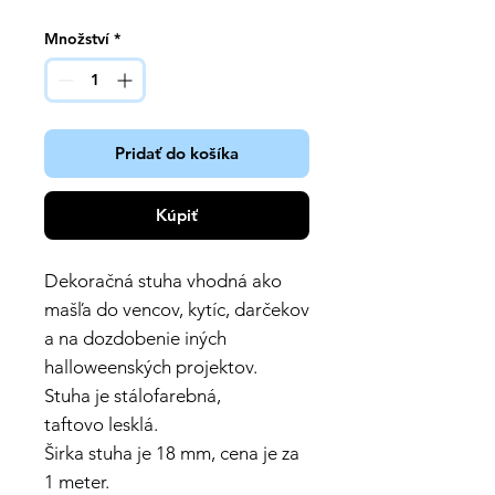
za
1
Množství
*
metr
Pridať do košíka
Kúpiť
Dekoračná stuha vhodná ako
mašľa do vencov, kytíc, darčekov
a na dozdobenie iných
halloweenských projektov.
Stuha je stálofarebná,
taftovo lesklá.
Širka stuha je 18 mm, cena je za
1 meter.