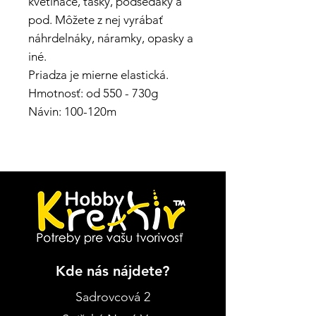
kvetináče, tašky, podsedáky a
pod. Môžete z nej vyrábať
náhrdelnáky, náramky, opasky a
iné.
Priadza je mierne elastická.
Hmotnosť: od 550 - 730g
Návin: 100-120m
Kde nás nájdete?
Sadrovcová 2