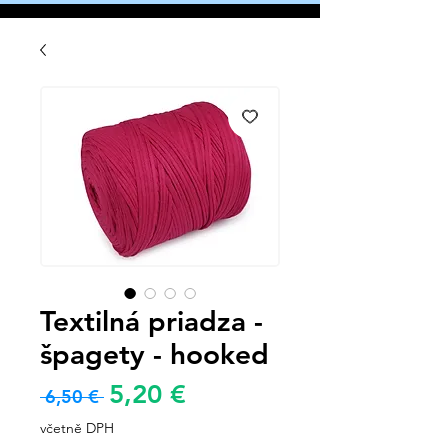
Textilná priadza -
špagety - hooked
Zvýhodněná
5,20 €
Běžná
 6,50 € 
cena
cena
včetně DPH