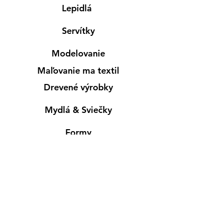
Lepidlá
Servítky
Modelovanie
Maľovanie ma textil
Drevené výrobky
Mydlá & Sviečky
Formy
Farby v spreji
Informácie
Predajňa pre osobný nákup