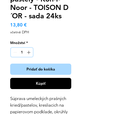
Noor - TOISON D
´OR - sada 24ks
Cena
13,80 €
včetně DPH
Množství
*
Pridať do košíka
Kúpiť
Súprava umeleckých prašných
kried/pastelov, kresliacich na
papierovom podklade, okrúhly