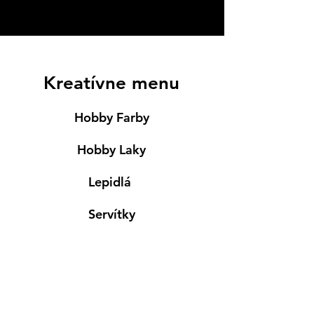
Kreatívne menu
Hobby Farby
Hobby Laky
Lepidlá
Servítky
Modelovanie
Maľovanie ma textil
Drevené výrobky