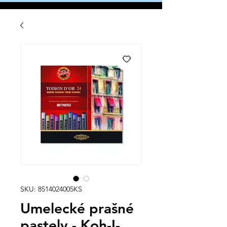
SKU: 8514024005KS
Umelecké prašné
pastely - Koh-I-