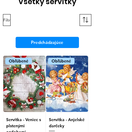
Všetky servítky
Filtr
Predchádzajúce
Obľúbené
Obľúbené
Servítka - Veniec s
Servítka - Anjelské
plstenými
darčeky
ozdobami