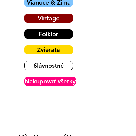
Vianoce & Zima
Vintage
Folklór
Zvieratá
Slávnostné
Nakupovať všetky