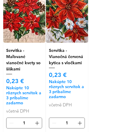
Servítka -
Servítka -
Maľované
Vianočná červená
vianočné kvety so
kytica s vločkami
šiškami
Cena
0,23 €
Cena
0,23 €
Nakúpte 10
rôznych servítok a
Nakúpte 10
3 pribalíme
rôznych servítok a
zadarmo
3 pribalíme
zadarmo
včetně DPH
včetně DPH