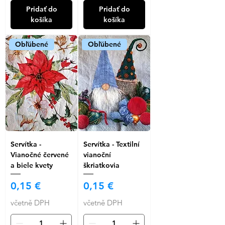
Pridať do
Pridať do
košíka
košíka
Obľúbené
Obľúbené
Servítka -
Servítka - Textilní
Vianočné červené
vianoční
a biele kvety
škriatkovia
Cena
Cena
0,15 €
0,15 €
včetně DPH
včetně DPH