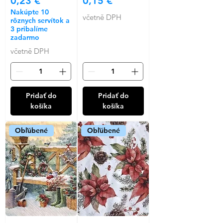
0,23 €
0,15 €
Nakúpte 10
včetně DPH
rôznych servítok a
3 pribalíme
zadarmo
včetně DPH
Pridať do
Pridať do
košíka
košíka
Obľúbené
Obľúbené