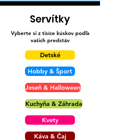
Servítky
Vyberte si z tisíce kúskov podľa
vašich predstáv
Detské
Hobby & Šport
Jeseň & Halloween
Kuchyňa & Záhrada
Kvety
Káva & Čaj