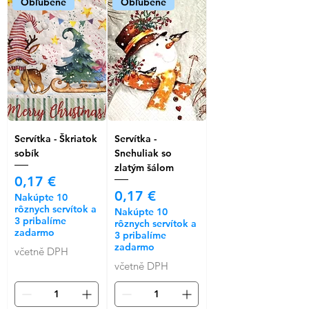
Obľúbené
Obľúbené
Servítka - Škriatok
Servítka -
sobík
Snehuliak so
zlatým šálom
Cena
0,17 €
Cena
0,17 €
Nakúpte 10
rôznych servítok a
Nakúpte 10
3 pribalíme
rôznych servítok a
zadarmo
3 pribalíme
zadarmo
včetně DPH
včetně DPH