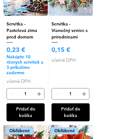
Servítka -
Servítka -
Pastelová zima
Vianočný veniec s
pred domom
prírodninami
Cena
Cena
0,23 €
0,15 €
Nakúpte 10
včetně DPH
rôznych servítok a
3 pribalíme
zadarmo
včetně DPH
Pridať do
Pridať do
košíka
košíka
Obľúbené
Obľúbené