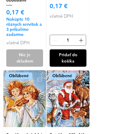
Cena
0,17 €
Cena
0,17 €
včetně DPH
Nakúpte 10
rôznych servítok a
3 pribalíme
zadarmo
včetně DPH
Nie je
Pridať do
skladom
košíka
Obľúbené
Obľúbené