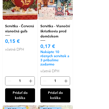
Servítka - Červená
Servítka - Vianoční
vianočná guľa
škriatkovia pred
domčekom
Cena
0,15 €
Cena
0,17 €
včetně DPH
Nakúpte 10
rôznych servítok a
3 pribalíme
zadarmo
včetně DPH
Pridať do
Pridať do
košíka
košíka