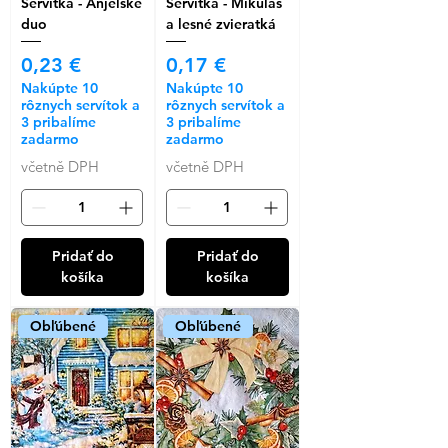
Servítka - Anjelské
Servítka - Mikuláš
duo
a lesné zvieratká
Cena
Cena
0,23 €
0,17 €
Nakúpte 10
Nakúpte 10
rôznych servítok a
rôznych servítok a
3 pribalíme
3 pribalíme
zadarmo
zadarmo
včetně DPH
včetně DPH
Pridať do
Pridať do
košíka
košíka
Obľúbené
Obľúbené