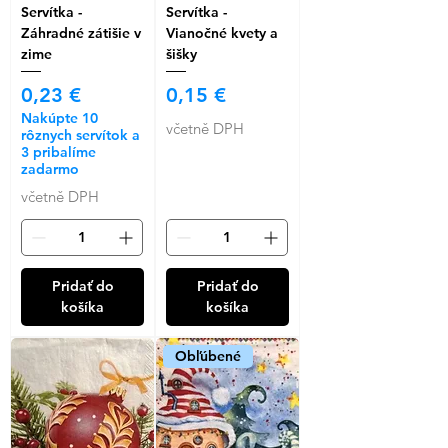
Servítka -
Servítka -
Záhradné zátišie v
Vianočné kvety a
zime
šišky
Cena
Cena
0,23 €
0,15 €
Nakúpte 10
včetně DPH
rôznych servítok a
3 pribalíme
zadarmo
včetně DPH
Pridať do
Pridať do
košíka
košíka
Obľúbené