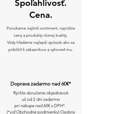
Spoľahlivosť.
100.webp
100.webp
100.webp
100.webp
100.webp
100.webp
100.webp
100.webp
Nakupovať
Nakupovať
Nakupovať
Nakupovať
Nakupovať
Nakupovať
Nakupovať
Nakupovať
Nakupovať
Nakupovať
Nakupovať
Nakupovať
Nakupovať
Nakupovať
Nakupovať
Nakupovať
Nakupovať
Nakupovať
Nakupovať
Nakupovať
Nakupovať
Nakupovať
Nakupovať
Nakupovať
Cena.
Ponúkame najširší sortiment, najnižšie
Nakupovať
Nakupovať
Nakupovať
Nakupovať
Nakupovať
Nakupovať
Nakupovať
Nakupovať
ceny a produkty rôznej kvality.
Vždy hľadáme najlepší spôsob ako sa
priblížiť k zákazníkovi a vyhovieť mu.
Doprava zadarmo nad 60€*
Rýchle doručenie objednávok
už od 2 dní zadarmo
pri nákupe
nad 60€ s DPH*.
(*viď Obchodné podmienky) Osobný