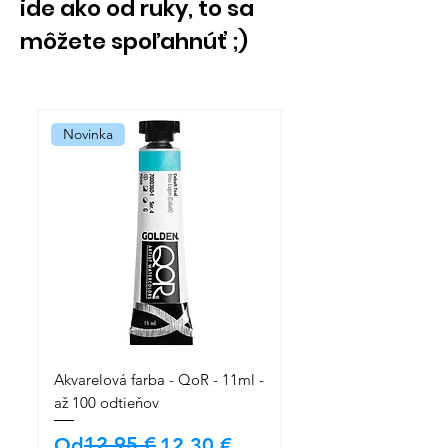
ide ako od ruky, to sa
môžete spoľahnúť ;)
Novinka
Akvarelová farba - QoR - 11ml -
až 100 odtieňov
Běžná cena
Zvýhodněná cena
12,95 €
Od
12,30 €