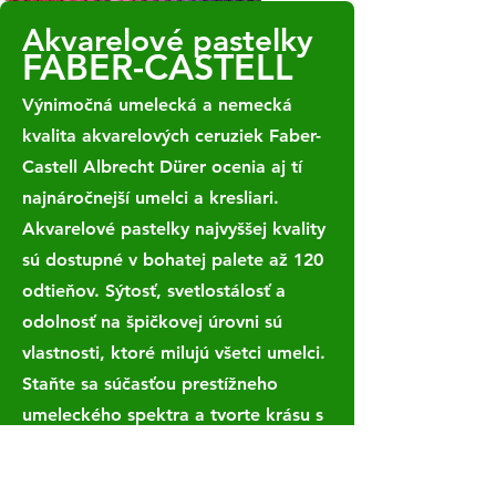
Pridať do košíka
Pridať do košíka
Pridať do košíka
Pridať do košíka
Pridať do košíka
Akvarelové pastelky
FABER-CASTELL
Výnimočná umelecká a nemecká
kvalita akvarelových ceruziek Faber-
Castell Albrecht Dürer ocenia aj tí
najnáročnejší umelci a kresliari.
Akvarelové pastelky najvyššej kvality
sú dostupné v bohatej palete až 120
odtieňov. Sýtosť, svetlostálosť a
odolnosť na špičkovej úrovni sú
vlastnosti, ktoré milujú všetci umelci.
Staňte sa súčasťou prestížneho
umeleckého spektra a tvorte krásu s
tým najlepším na trhu.