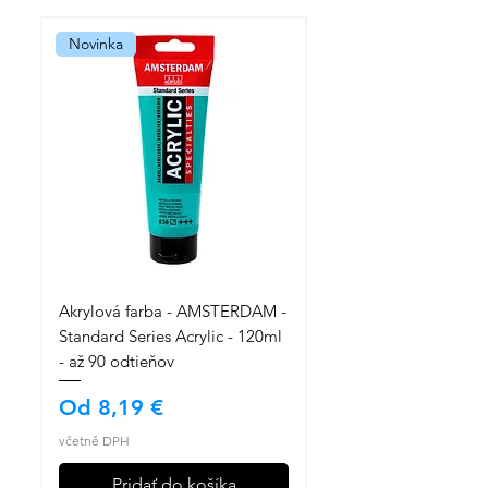
Novinka
Akrylová farba - AMSTERDAM -
Standard Series Acrylic - 120ml
- až 90 odtieňov
Zvýhodněná cena
Od
8,19 €
včetně DPH
Pridať do košíka