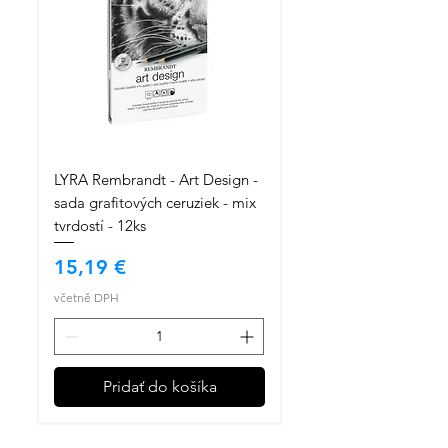
LYRA Rembrandt - Art Design -
sada grafitových ceruziek - mix
tvrdostí - 12ks
Cena
15,19 €
včetně DPH
Pridať do košíka