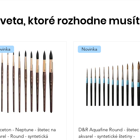
sveta, ktoré rozhodne musí
vinka
Novinka
ceton - Neptune - štetec na
D&R Aquafine Round - štetec
rel - Round - syntetická
akvarel - syntetické štetiny -