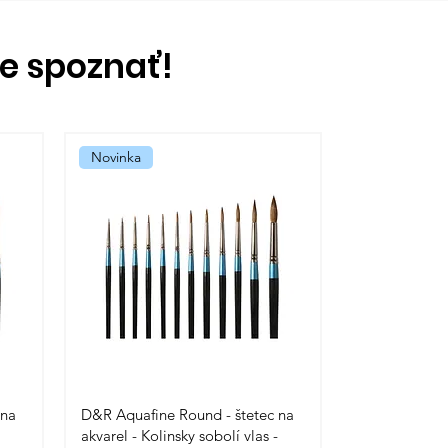
te spoznať!
Novinka
 na
D&R Aquafine Round - štetec na
akvarel - Kolinsky sobolí vlas -