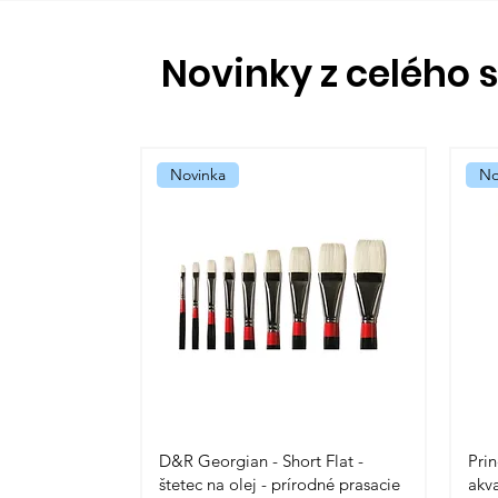
Novinky z celého 
Novinka
No
D&R Georgian - Short Flat -
Prin
štetec na olej - prírodné prasacie
akva