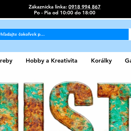
Zákaznícka linka:
0918 994 867
Po - Pia od 10:00 do 18:00
reby
Hobby a Kreativita
Korálky
Ga